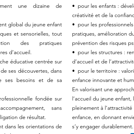
llement une dizaine de
•⁠ ⁠pour les enfants : déve
créativité et de la confian
ment global du jeune enfant
•⁠ ⁠pour les professionnels
iques et sensorielles, tout
pratiques, amélioration du
ution des pratiques
prévention des risques ps
res d’accueil.
•⁠ ⁠pour les structures : r
che éducative centrée sur
d’accueil et de l’attractivit
 de ses découvertes, dans
•⁠ ⁠pour le territoire : val
e ses besoins et de sa
enfance innovante et huma
En valorisant une approch
ofessionnelle fondée sur
l’accueil du jeune enfant, 
l’accompagnement, sans
pleinement à l’attractivité
igation de résultat.
enfance, en donnant envie
nt dans les orientations de
s’y engager durablement.